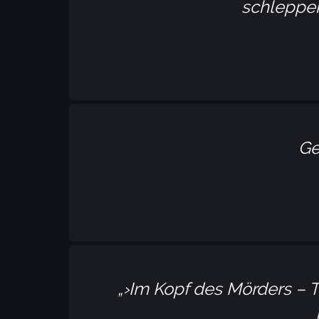
schleppen
Ge
›Im Kopf des Mörders – T