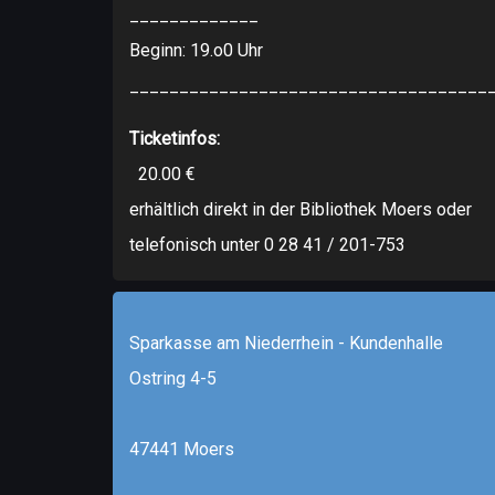
_____________
Beginn: 19.o0 Uhr
____________________________________
Ticketinfos:
20.00 €
erhältlich direkt in der Bibliothek Moers oder
telefonisch unter 0 28 41 / 201-753
Sparkasse am Niederrhein - Kundenhalle
Ostring 4-5
47441 Moers