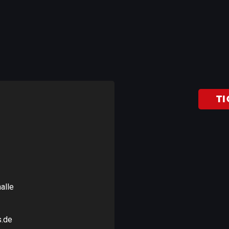
TI
alle
s.de