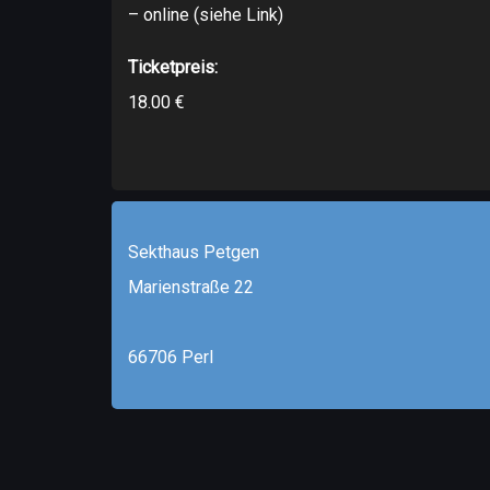
– online (siehe Link)
Ticketpreis:
18.00 €
Sekthaus Petgen
Marienstraße 22
66706 Perl