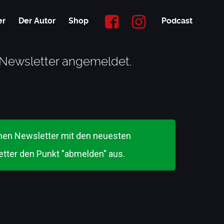
er
Der Autor
Shop
Podcast
m Newsletter angemeldet.
inen Newsletter mit den neuesten
letter den Punkt "abmelden" aus.