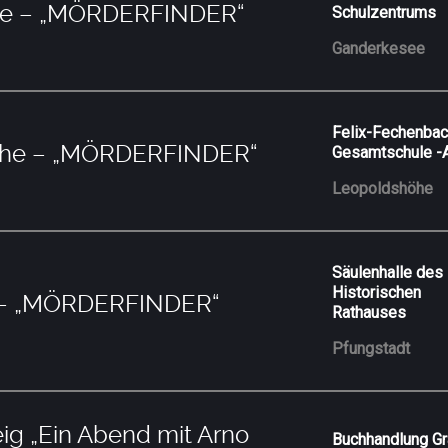
ee – „MÖRDERFINDER“
Schulzentrums
Ganderkesee
Felix-Fechenba
öhe – „MÖRDERFINDER“
Gesamtschule -A
Leopoldshöhe
Säulenhalle des
Historischen
 – „MÖRDERFINDER“
Rathauses
Pfungstadt
g „Ein Abend mit Arno
Buchhandlung Gr