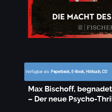
Verfügbar als:
Paperback, E-Book, Hörbuch, CD
Max Bischoff, begnadeter
– Der neue Psycho-Thril